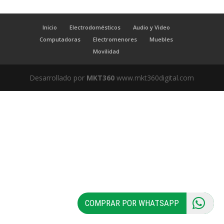
Inicio
Electrodomésticos
Audio y Video
Computadoras
Electromenores
Muebles
Movilidad
Desarrollado por
MKT360
www.mkt360digital.com
COMPRAR POR WHATSAPP