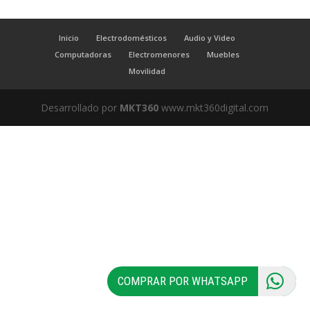
Inicio
Electrodomésticos
Audio y Video
Computadoras
Electromenores
Muebles
Movilidad
Desarrollado por
MKT360
www.mkt360digital.com
COMPRAR POR WHATSAPP