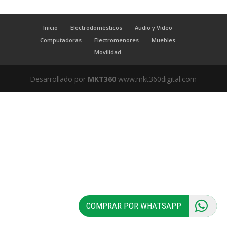
Inicio
Electrodomésticos
Audio y Video
Computadoras
Electromenores
Muebles
Movilidad
Desarrollado por
MKT360
www.mkt360digital.com
COMPRAR POR WHATSAPP