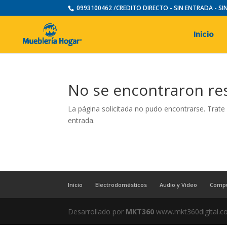
0993100462 /CREDITO DIRECTO - SIN ENTRADA - S
Inicio
No se encontraron re
La página solicitada no pudo encontrarse. Trate 
entrada.
Inicio
Electrodomésticos
Audio y Video
Comp
Desarrollado por
MKT360
www.mkt360digital.