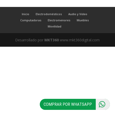
Inicio
Electrodomésticos
Audio y Video
Computadoras
Electromenores
Muebles
Movilidad
Desarrollado por
MKT360
www.mkt360digital.com
COMPRAR POR WHATSAPP