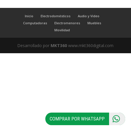
Inicio
Electrodomésticos
Audio y Video
Computadoras
Electromenores
Muebles
Movilidad
Desarrollado por
MKT360
www.mkt360digital.com
COMPRAR POR WHATSAPP