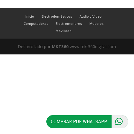
Inicio
Electrodomésticos
Audio y Video
Computadoras
Electromenores
Muebles
Movilidad
Desarrollado por
MKT360
www.mkt360digital.com
COMPRAR POR WHATSAPP