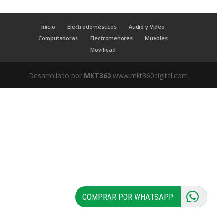
Inicio
Electrodomésticos
Audio y Video
Computadoras
Electromenores
Muebles
Movilidad
Desarrollado por
MKT360
www.mkt360digital.com
COMPRAR POR WHATSAPP