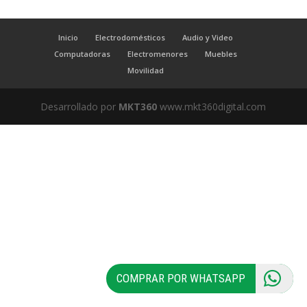
Inicio
Electrodomésticos
Audio y Video
Computadoras
Electromenores
Muebles
Movilidad
Desarrollado por
MKT360
www.mkt360digital.com
COMPRAR POR WHATSAPP