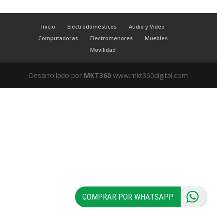
Inicio
Electrodomésticos
Audio y Video
Computadoras
Electromenores
Muebles
Movilidad
Desarrollado por
MKT360
www.mkt360digital.com
COMPRAR POR WHATSAPP