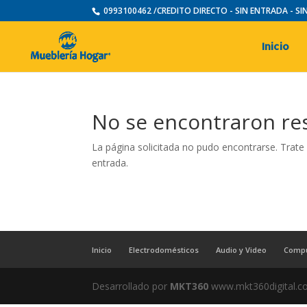
0993100462 /CREDITO DIRECTO - SIN ENTRADA - S
Inicio
No se encontraron re
La página solicitada no pudo encontrarse. Trate 
entrada.
Inicio
Electrodomésticos
Audio y Video
Comp
Desarrollado por
MKT360
www.mkt360digital.