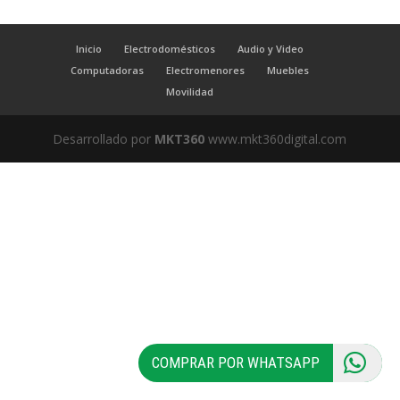
Inicio
Electrodomésticos
Audio y Video
Computadoras
Electromenores
Muebles
Movilidad
Desarrollado por
MKT360
www.mkt360digital.com
COMPRAR POR WHATSAPP