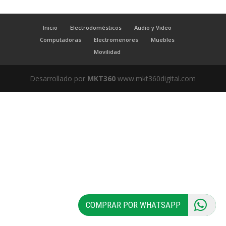
Inicio
Electrodomésticos
Audio y Video
Computadoras
Electromenores
Muebles
Movilidad
Desarrollado por
MKT360
www.mkt360digital.com
COMPRAR POR WHATSAPP