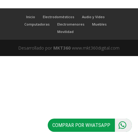
Inicio
Electrodomésticos
Audio y Video
Computadoras
Electromenores
Muebles
Movilidad
Desarrollado por
MKT360
www.mkt360digital.com
COMPRAR POR WHATSAPP