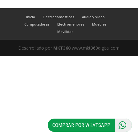
Inicio
Electrodomésticos
Audio y Video
Computadoras
Electromenores
Muebles
Movilidad
Desarrollado por
MKT360
www.mkt360digital.com
COMPRAR POR WHATSAPP