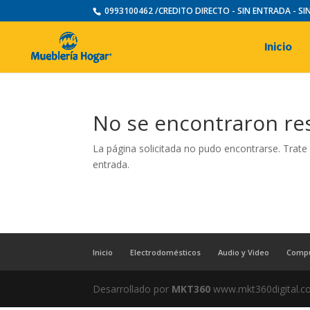
0993100462 /CREDITO DIRECTO - SIN ENTRADA - S
Inicio
No se encontraron re
La página solicitada no pudo encontrarse. Trate 
entrada.
Inicio
Electrodomésticos
Audio y Video
Comp
Desarrollado por
MKT360
www.mkt360digital.