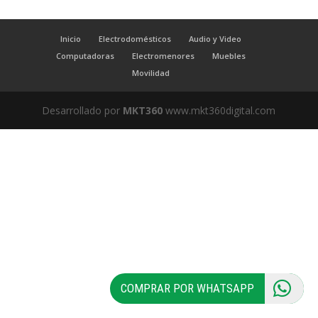
Inicio
Electrodomésticos
Audio y Video
Computadoras
Electromenores
Muebles
Movilidad
Desarrollado por
MKT360
www.mkt360digital.com
COMPRAR POR WHATSAPP