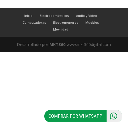
Inicio
Electrodomésticos
Audio y Video
Computadoras
Electromenores
Muebles
Movilidad
Desarrollado por
MKT360
www.mkt360digital.com
COMPRAR POR WHATSAPP