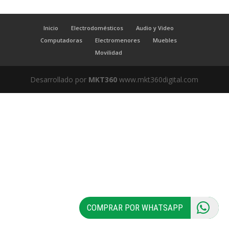
Inicio
Electrodomésticos
Audio y Video
Computadoras
Electromenores
Muebles
Movilidad
Desarrollado por
MKT360
www.mkt360digital.com
COMPRAR POR WHATSAPP