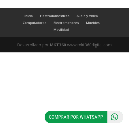
Inicio
Electrodomésticos
Audio y Video
Computadoras
Electromenores
Muebles
Movilidad
Desarrollado por
MKT360
www.mkt360digital.com
COMPRAR POR WHATSAPP