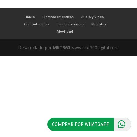
Inicio
Electrodomésticos
Audio y Video
Computadoras
Electromenores
Muebles
Movilidad
Desarrollado por
MKT360
www.mkt360digital.com
COMPRAR POR WHATSAPP