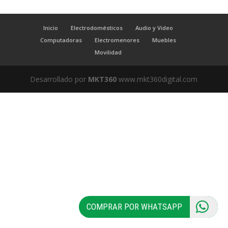
Inicio
Electrodomésticos
Audio y Video
Computadoras
Electromenores
Muebles
Movilidad
Desarrollado por
MKT360
www.mkt360digital.com
COMPRAR POR WHATSAPP