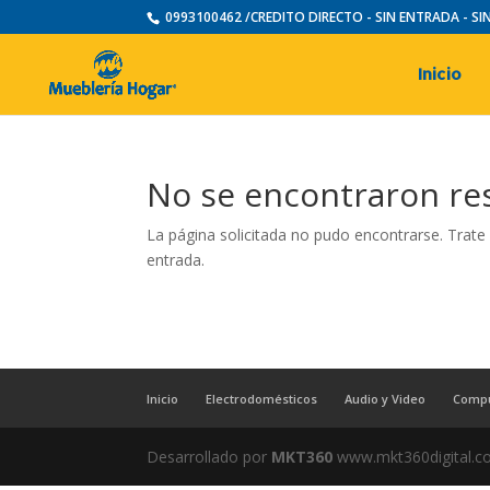
0993100462 /CREDITO DIRECTO - SIN ENTRADA - S
Inicio
No se encontraron re
La página solicitada no pudo encontrarse. Trate 
entrada.
Inicio
Electrodomésticos
Audio y Video
Comp
Desarrollado por
MKT360
www.mkt360digital.