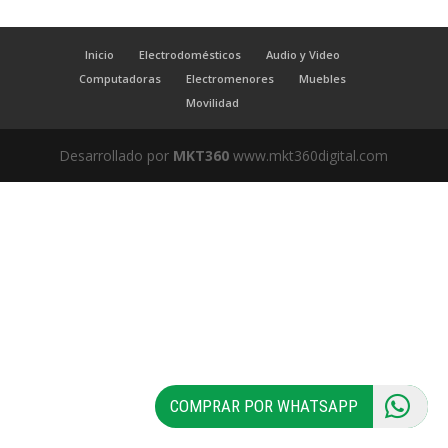
Inicio
Electrodomésticos
Audio y Video
Computadoras
Electromenores
Muebles
Movilidad
Desarrollado por
MKT360
www.mkt360digital.com
COMPRAR POR WHATSAPP