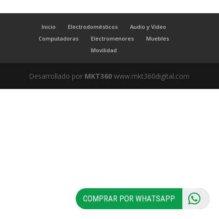
Inicio
Electrodomésticos
Audio y Video
Computadoras
Electromenores
Muebles
Movilidad
Desarrollado por
MKT360
www.mkt360digital.com
COMPRAR POR WHATSAPP