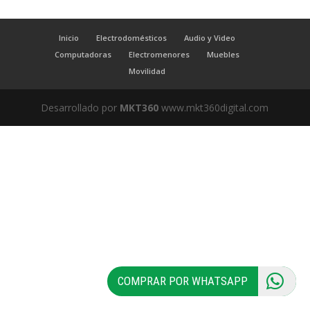
Inicio
Electrodomésticos
Audio y Video
Computadoras
Electromenores
Muebles
Movilidad
Desarrollado por
MKT360
www.mkt360digital.com
COMPRAR POR WHATSAPP