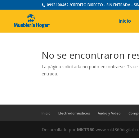
0993100462 /CREDITO DIRECTO - SIN ENTRADA - S
Inicio
No se encontraron re
La página solicitada no pudo encontrarse. Trate 
entrada.
Inicio
Electrodomésticos
Audio y Video
Comp
Desarrollado por
MKT360
www.mkt360digital.