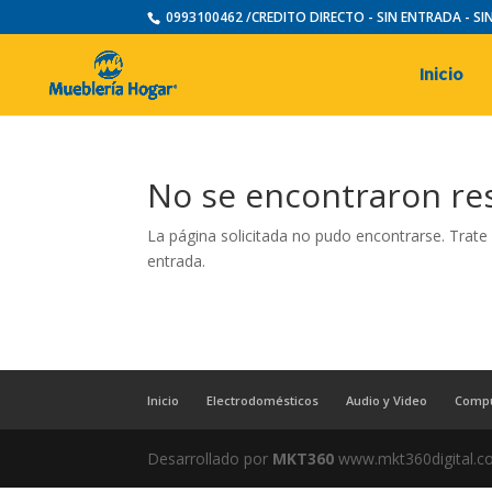
0993100462 /CREDITO DIRECTO - SIN ENTRADA - S
Inicio
No se encontraron re
La página solicitada no pudo encontrarse. Trate 
entrada.
Inicio
Electrodomésticos
Audio y Video
Comp
Desarrollado por
MKT360
www.mkt360digital.