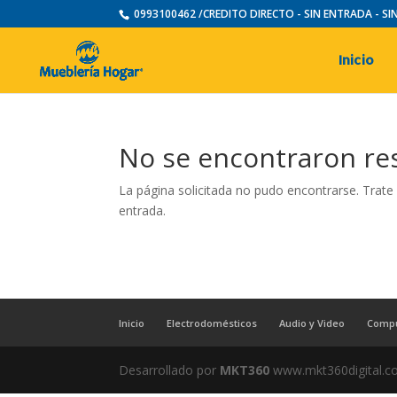
0993100462 /CREDITO DIRECTO - SIN ENTRADA - S
Inicio
No se encontraron re
La página solicitada no pudo encontrarse. Trate 
entrada.
Inicio
Electrodomésticos
Audio y Video
Comp
Desarrollado por
MKT360
www.mkt360digital.