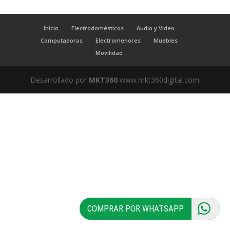
Inicio
Electrodomésticos
Audio y Video
Computadoras
Electromenores
Muebles
Movilidad
Desarrollado por
MKT360
www.mkt360digital.com
COMPRAR POR WHATSAPP