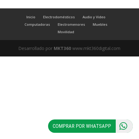
Inicio
Electrodomésticos
Audio y Video
Computadoras
Electromenores
Muebles
Movilidad
Desarrollado por
MKT360
www.mkt360digital.com
COMPRAR POR WHATSAPP