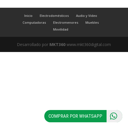
Inicio
Electrodomésticos
Audio y Video
Computadoras
Electromenores
Muebles
Movilidad
Desarrollado por
MKT360
www.mkt360digital.com
COMPRAR POR WHATSAPP