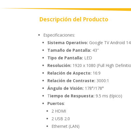
Descripción del Producto
Especificaciones:
Sistema Operativo:
Google TV Android 14
Tamaño de Pantalla:
43″
Tipo de Pantalla:
LED
Resolución:
1920 x 1080 (Full High Definiti
Relación de Aspecto:
16:9
Relación de Contraste:
3000:1
Ángulo de Visión:
178°/178°
T
iempo de Respuesta:
9.5 ms (típico)
Puertos
:
2 HDMI
2 USB 2.0
Ethernet (LAN)