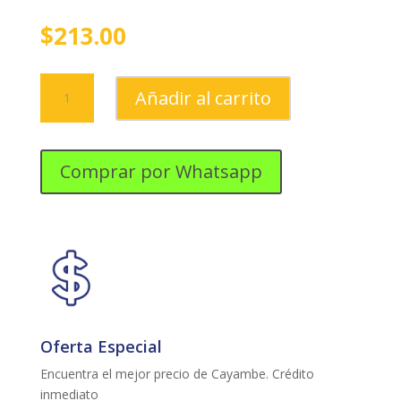
$
213.00
EQUIPO
Añadir al carrito
SONIDO
LG
LG-
CJ44
Comprar por Whatsapp
5.400W
/
USB
/
ECUALIZADOR
LATINO
/
MULTI-
Oferta Especial
BLUETHOOT
cantidad
Encuentra el mejor precio de Cayambe. Crédito
inmediato