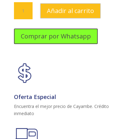
LICUADORA
Añadir al carrito
OSTER
4655
3
VELOCIDADES
Comprar por Whatsapp
cantidad
Oferta Especial
Encuentra el mejor precio de Cayambe. Crédito
inmediato