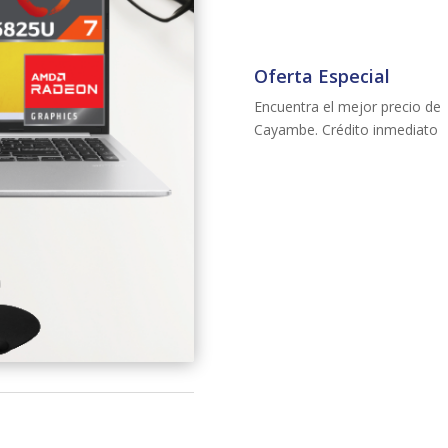
512GB
SSD-
SILVER-
Oferta Especial
15.6"FHD-
Encuentra el mejor precio de
FREEDOS+MOUSE
Cayambe. Crédito inmediato
cantidad
Solicitar crédito d