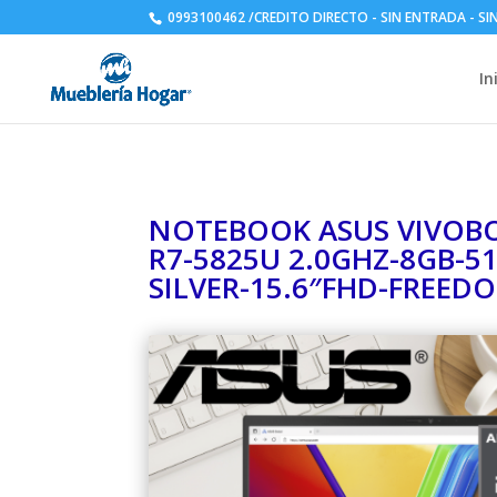
0993100462 /CREDITO DIRECTO - SIN ENTRADA - S
In
NOTEBOOK ASUS VIVOB
R7-5825U 2.0GHZ-8GB-5
SILVER-15.6″FHD-FREED