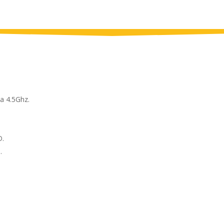
a 4.5Ghz.
D.
.