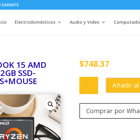
IN GARANTE
icio
Electrodomésticos
Audio y Video
Computado
$
748.37
OOK 15 AMD
12GB SSD-
OS+MOUSE
NOTEBOOK
Añadir al
ASUS
VIVOBOOK
15
AMD
Comprar por Wha
R7-
5825U
2.0GHZ-
8GB-