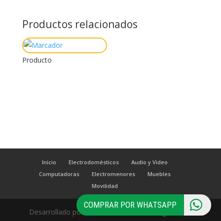
Productos relacionados
Producto
Inicio
Electrodomésticos
Audio y Video
Computadoras
Electromenores
Muebles
Movilidad
COMPRAR POR WHATSAPP
Desarrollado por
MKT360
www.mkt360digital.com