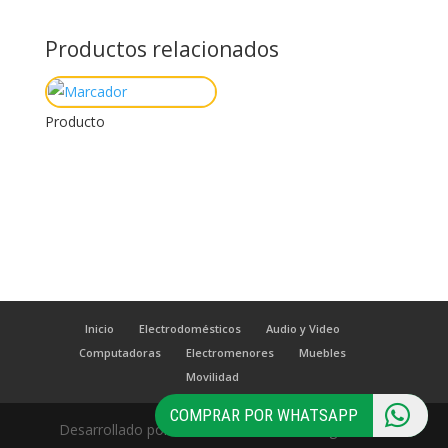
Productos relacionados
Producto
Inicio
Electrodomésticos
Audio y Video
Computadoras
Electromenores
Muebles
Movilidad
COMPRAR POR WHATSAPP
Desarrollado por
MKT360
www.mkt360digital.com