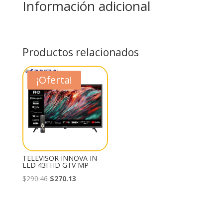
Información adicional
Productos relacionados
¡Oferta!
TELEVISOR INNOVA IN-
LED 43FHD GTV MP
El
El
$
290.46
$
270.13
precio
precio
original
actual
era:
es: