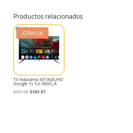
Productos relacionados
¡Oferta!
TV Indurama 43TIKJ5UHD
Google Tv 5,0 INDU_A
El
El
$
391.26
$
363.87
precio
precio
original
actual
era:
es:
$391.26.
$363.87.