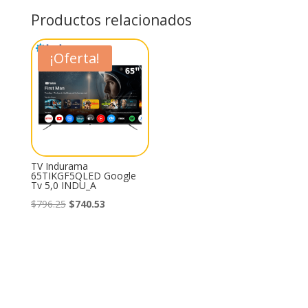
Productos relacionados
¡Oferta!
TV Indurama
65TIKGF5QLED Google
Tv 5,0 INDU_A
El
El
$
796.25
$
740.53
precio
precio
original
actual
era:
es:
$796.25.
$740.53.