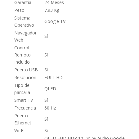
Garantía
24 Meses
Peso
7.93 Kg
Sistema
Google TV
Operativo
Navegador
Sí
Web
Control
Remoto
Sí
Incluido
Puerto USB
Sí
Resolución
FULL HD
Tipo de
QLED
pantalla
Smart TV
Sí
Frecuencia
60 Hz
Puerto
Sí
Ethernet
Wi-FI
Sí
QLED FHD HDR 10 Dolby Audio Google