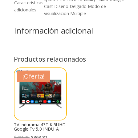
Características
Cast Diseño Delgado Modo de
adicionales
visualización Múltiple
Información adicional
Productos relacionados
¡Oferta!
TV Indurama 43TIKJ5UHD
Google Tv 5,0 INDU_A
El
El
$
391.26
$
363.87