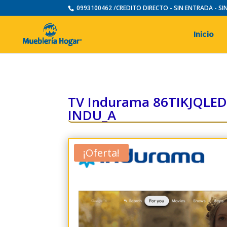
0993100462 /CREDITO DIRECTO - SIN ENTRADA - S
Inicio
TV Indurama 86TIKJQLE
INDU_A
¡Oferta!