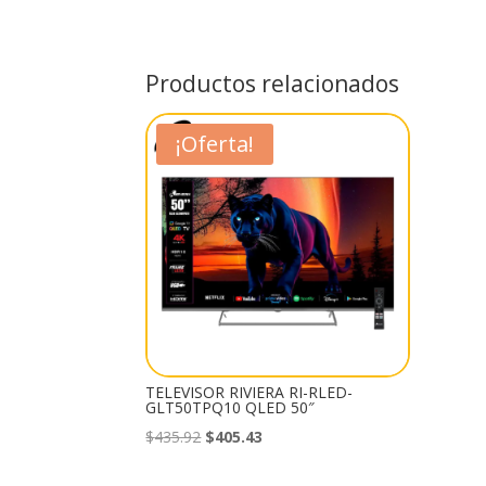
Productos relacionados
¡Oferta!
TELEVISOR RIVIERA RI-RLED-
GLT50TPQ10 QLED 50″
El
El
$
435.92
$
405.43
precio
precio