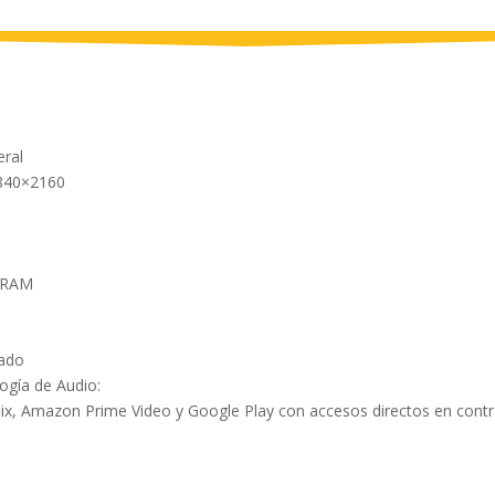
eral
840×2160
a RAM
rado
logía de Audio:
flix, Amazon Prime Video y Google Play con accesos directos en cont