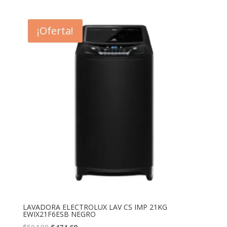
original
actual
era:
es:
¡Oferta!
$607.10.
$570.67.
LAVADORA ELECTROLUX LAV CS IMP 21KG
EWIX21F6ESB NEGRO
El
El