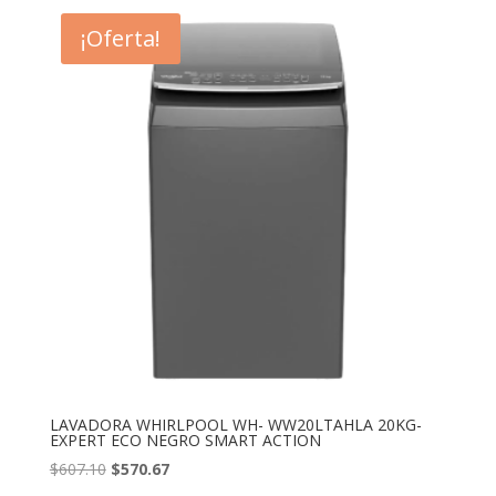
era:
es:
¡Oferta!
$541.88.
$509.37.
LAVADORA WHIRLPOOL WH- WW20LTAHLA 20KG-
EXPERT ECO NEGRO SMART ACTION
El
El
$
607.10
$
570.67
precio
precio