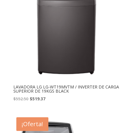
LAVADORA LG LG-WT19MVTM / INVERTER DE CARGA
SUPERIOR DE 19KGS BLACK
El
El
$
552.50
$
519.37
precio
precio
original
actual
era:
es:
¡Oferta!
$552.50.
$519.37.