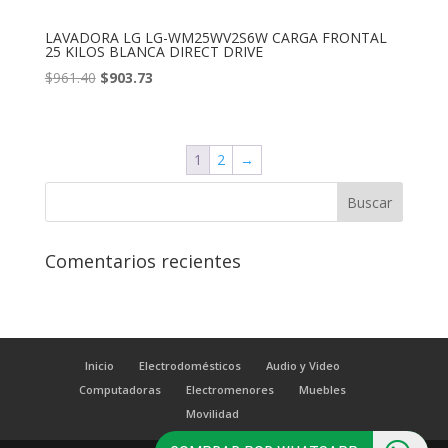
LAVADORA LG LG-WM25WV2S6W CARGA FRONTAL
25 KILOS BLANCA DIRECT DRIVE
El
El
$
961.40
$
903.73
precio
precio
original
actual
era:
es:
1
2
→
$961.40.
$903.73.
Comentarios recientes
Inicio
Electrodomésticos
Audio y Video
Computadoras
Electromenores
Muebles
Movilidad