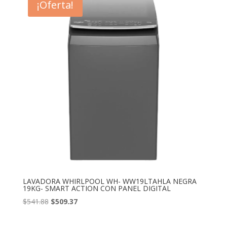
¡Oferta!
$497.63.
$479.00.
LAVADORA WHIRLPOOL WH- WW19LTAHLA NEGRA
19KG- SMART ACTION CON PANEL DIGITAL
El
El
$
541.88
$
509.37
precio
precio
original
actual