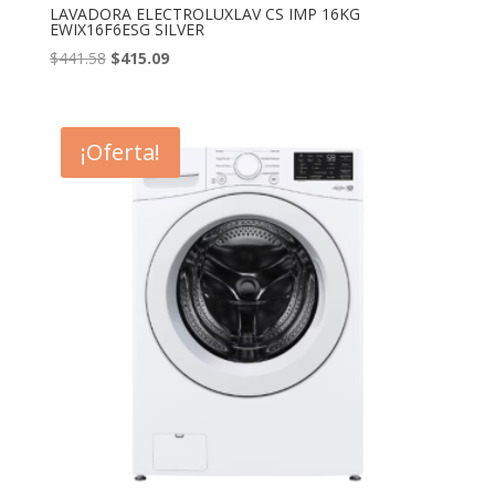
LAVADORA ELECTROLUXLAV CS IMP 16KG
EWIX16F6ESG SILVER
El
El
$
441.58
$
415.09
precio
precio
original
actual
era:
es:
¡Oferta!
$441.58.
$415.09.