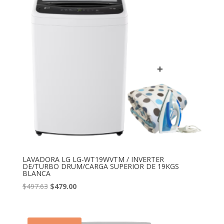
LAVADORA LG LG-WT19WVTM / INVERTER
DE/TURBO DRUM/CARGA SUPERIOR DE 19KGS
BLANCA
El
El
$
497.63
$
479.00
precio
precio
original
actual
era:
es: