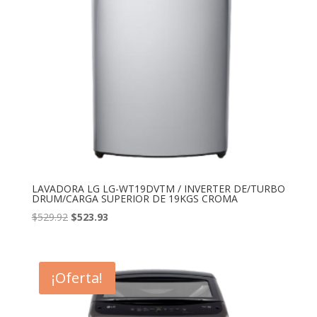
LAVADORA LG LG-WT19DVTM / INVERTER DE/TURBO
DRUM/CARGA SUPERIOR DE 19KGS CROMA
El
El
$
529.92
$
523.93
precio
precio
original
actual
era:
es:
¡Oferta!
$529.92.
$523.93.