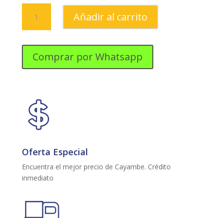
MICROONDAS
Añadir al carrito
INDURAMA
MWI-
30CR
30
Comprar por Whatsapp
L.
cantidad
Oferta Especial
Encuentra el mejor precio de Cayambe. Crédito
inmediato