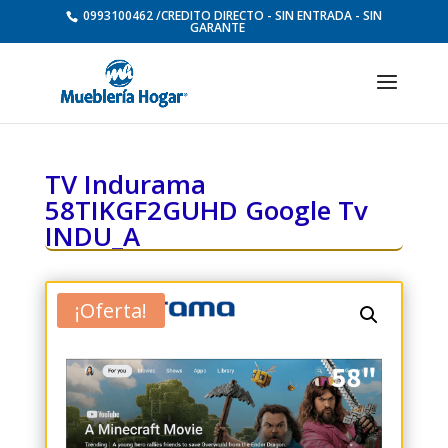
0993100462 /CREDITO DIRECTO - SIN ENTRADA - SIN
GARANTE
TV Indurama
58TIKGF2GUHD Google Tv
INDU_A
¡Oferta!