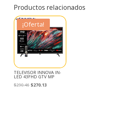
Productos relacionados
¡Oferta!
TELEVISOR INNOVA IN-
LED 43FHD GTV MP
El
El
$
290.46
$
270.13
precio
precio
original
actual
era:
es:
$290.46.
$270.13.